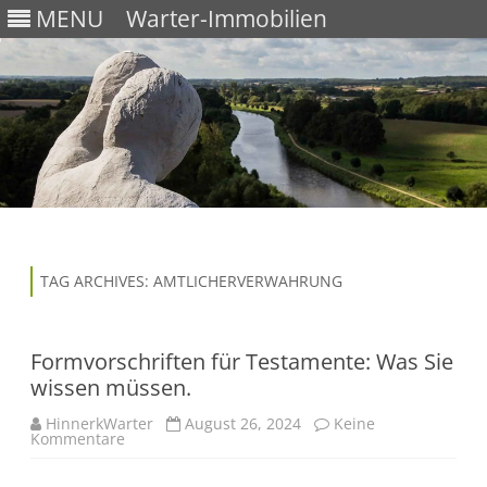
MENU
Warter-Immobilien
Skip
to
content
TAG ARCHIVES:
AMTLICHERVERWAHRUNG
Formvorschriften für Testamente: Was Sie
wissen müssen.
HinnerkWarter
August 26, 2024
Keine
Kommentare
z
u
F
o