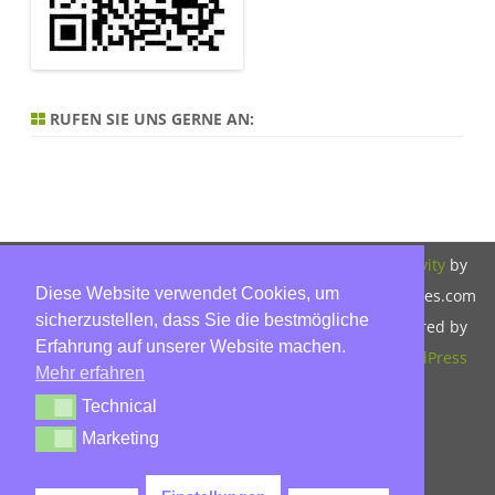
RUFEN SIE UNS GERNE AN:
Copyright 2026,
Bitte beachten Sie
ZeroGravity
by
Diese Website verwendet Cookies, um
Hinnerk Warter,
unsere
GalussoThemes.com
sicherzustellen, dass Sie die bestmögliche
Warter-
Datenschutzerklärung.
Powered by
Erfahrung auf unserer Website machen.
Immobilien,
WordPress
Mehr erfahren
Eckbusch 8, 23560
Technical
Technical
Lübeck, Tel: 0451-
Marketing
Marketing
30503930, Mobil:
015779592045,