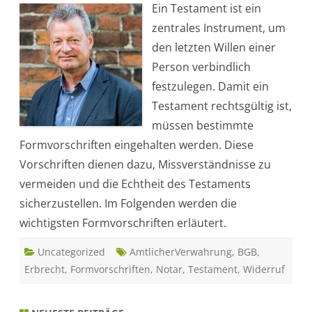
Ein Testament ist ein
r
m
zentrales Instrument, um
v
o
den letzten Willen einer
r
s
Person verbindlich
c
h
festzulegen. Damit ein
r
i
Testament rechtsgültig ist,
f
t
müssen bestimmte
e
n
Formvorschriften eingehalten werden. Diese
f
ü
Vorschriften dienen dazu, Missverständnisse zu
r
T
vermeiden und die Echtheit des Testaments
e
s
sicherzustellen. Im Folgenden werden die
t
a
wichtigsten Formvorschriften erläutert.
m
e
n
Uncategorized
t
AmtlicherVerwahrung
,
BGB
,
e
Erbrecht
,
Formvorschriften
,
Notar
,
Testament
,
Widerruf
:
W
a
s
S