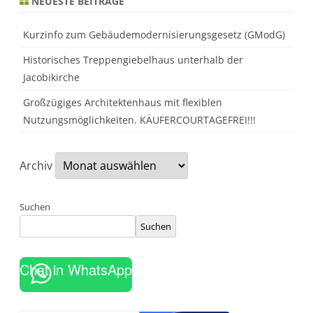
NEUESTE BEITRÄGE
i
e
w
Kurzinfo zum Gebäudemodernisierungsgesetz (GModG)
i
s
s
Historisches Treppengiebelhaus unterhalb der
e
n
Jacobikirche
m
ü
Großzügiges Architektenhaus mit flexiblen
s
s
Nutzungsmöglichkeiten. KÄUFERCOURTAGEFREI!!!
e
n
.
Archiv
Suchen
Suchen
Chat in WhatsApp