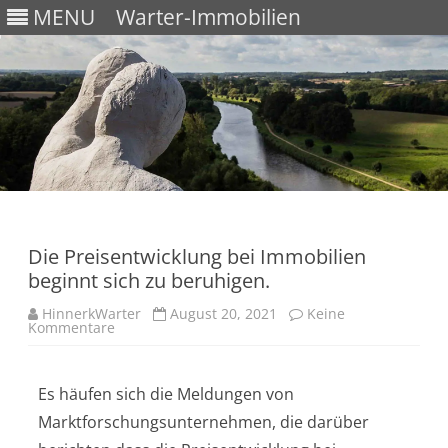
MENU
Warter-Immobilien
Skip
to
content
Die Preisentwicklung bei Immobilien
beginnt sich zu beruhigen.
HinnerkWarter
August 20, 2021
Keine
Kommentare
Es häufen sich die Meldungen von
Marktforschungsunternehmen, die darüber