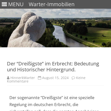
MENU
Warter-Immobilien
Skip
to
content
Der “Dreißigste” im Erbrecht: Bedeutung
und Historischer Hintergrund.
HinnerkWarter
August 15, 2024
Keine
Kommentare
Der sogenannte “Dreißigste” ist eine spezielle
Regelung im deutschen Erbrecht, die