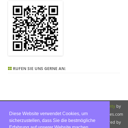
RUFEN SIE UNS GERNE AN:
Copyright 2026,
Bitte beachten Sie
ZeroGravity
by
Diese Website verwendet Cookies, um
Hinnerk Warter,
unsere
GalussoThemes.com
sicherzustellen, dass Sie die bestmögliche
Warter-
Datenschutzerklärung.
Powered by
Erfahrung auf unserer Website machen.