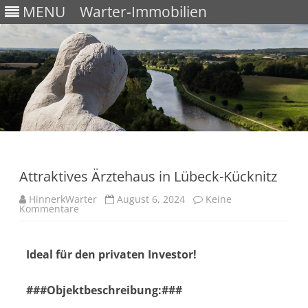
MENU
Warter-Immobilien
Skip
to
content
Attraktives Ärztehaus in Lübeck-Kücknitz
HinnerkWarter
August 6, 2024
Keine
Kommentare
Ideal für den privaten Investor!
###Objektbeschreibung:###